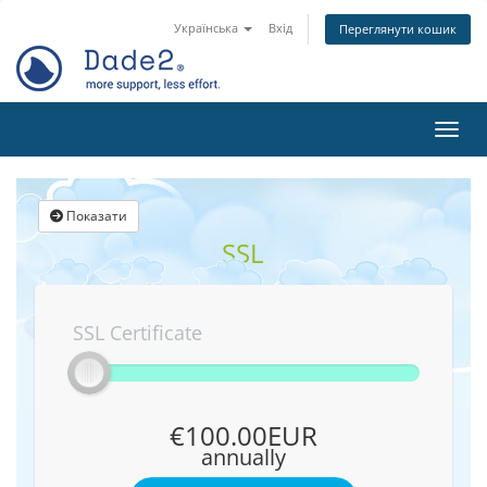
Українська
Вхід
Переглянути кошик
Пере
Показати
SSL
SSL Certificate
€100.00EUR
annually