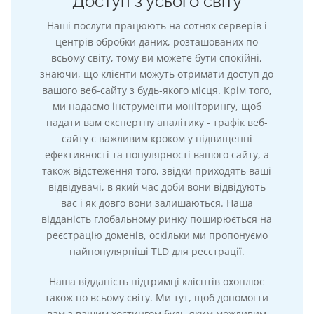
Доступ з усього світу
Наші послуги працюють на сотнях серверів і
центрів обробки даних, розташованих по
всьому світу, тому ви можете бути спокійні,
знаючи, що клієнти можуть отримати доступ до
вашого веб-сайту з будь-якого місця. Крім того,
ми надаємо інструменти моніторингу, щоб
надати вам експертну аналітику - трафік веб-
сайту є важливим кроком у підвищенні
ефективності та популярності вашого сайту, а
також відстеження того, звідки приходять ваші
відвідувачі, в який час доби вони відвідують
вас і як довго вони залишаються. Наша
відданість глобальному ринку поширюється на
реєстрацію доменів, оскільки ми пропонуємо
найпопулярніші TLD для реєстрації.
Наша відданість підтримці клієнтів охоплює
також по всьому світу. Ми тут, щоб допомогти
вам з вашим хостингом будь-яким можливим