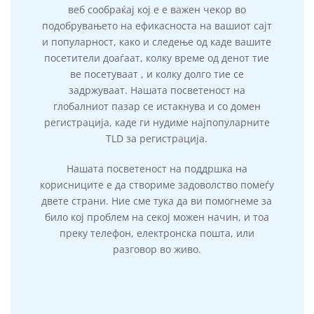
веб сообраќај кој е е важен чекор во
подобрувањето на ефикасноста на вашиот сајт
и популарност, како и следење од каде вашите
посетители доаѓаат, колку време од денот тие
ве посетуваат , и колку долго тие се
задржуваат. Нашата посветеност на
глобалниот пазар се истакнува и со домен
регистрација, каде ги нудиме најпопуларните
TLD за регистрација.
Нашата посветеност на поддршка на
корисниците е да створиме задоволство помеѓу
двете страни. Ние сме тука да ви помогнеме за
било кој проблем на секој можен начин, и тоа
преку телефон, електронска пошта, или
разговор во живо.