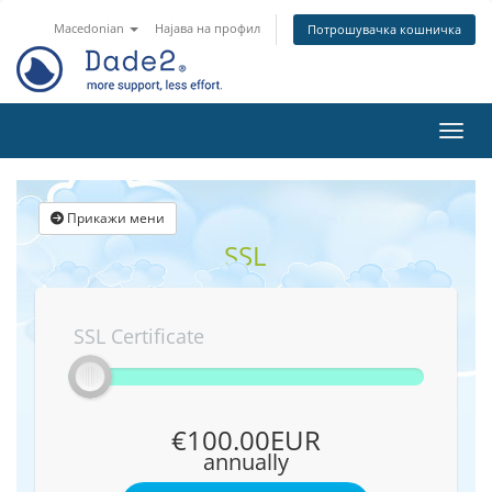
Macedonian
Најава на профил
Потрошувачка кошничка
Вклу
Прикажи мени
SSL
SSL Certificate
€100.00EUR
annually