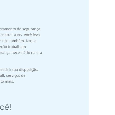
toramento de segurança
 contra DDoS. Você leva
, e nós também. Nossa
eção trabalham
urança necessário na era
stá à sua disposição,
all, serviços de
to mais.
ocê!