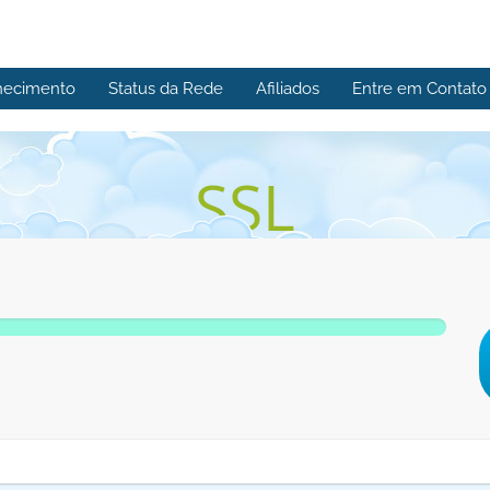
hecimento
Status da Rede
Afiliados
Entre em Contato
SSL