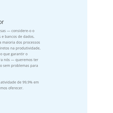
or
esas — considere-o o
s e bancos de dados,
a maioria dos processos
iretos na produtividade,
so que garantir o
ara nós — queremos ter
do sem problemas para
 atividade de 99,9% em
mos oferecer.