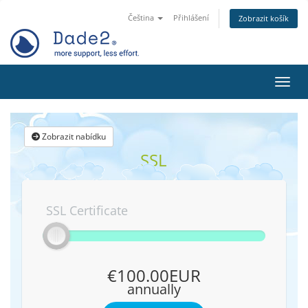
Čeština
Přihlášení
Zobrazit košík
Přepn
Zobrazit nabídku
SSL
SSL Certificate
€100.00EUR
annually