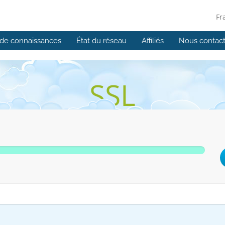
Fr
de connaissances
État du réseau
Affiliés
Nous contact
SSL