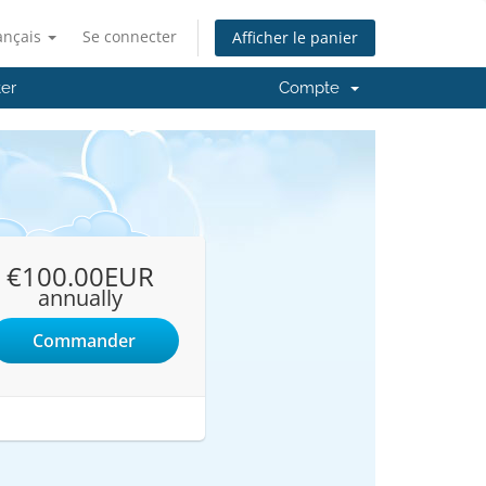
ançais
Se connecter
Afficher le panier
er
Compte
€100.00EUR
annually
Commander