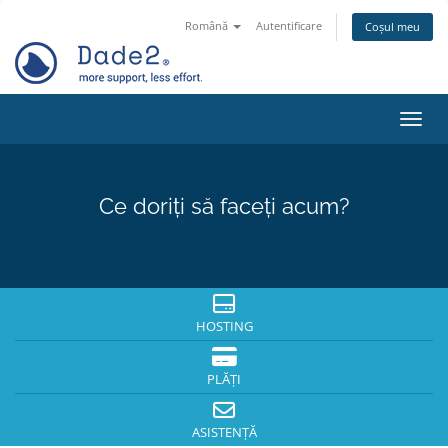
Română
Autentificare
Coșul meu
Navig
Ce doriți să faceți acum?
HOSTING
PLĂȚI
ASISTENȚĂ