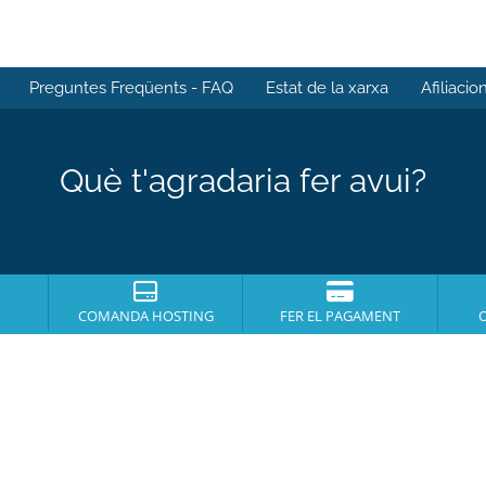
Preguntes Freqüents - FAQ
Estat de la xarxa
Afiliacio
Què t'agradaria fer avui?
COMANDA HOSTING
FER EL PAGAMENT