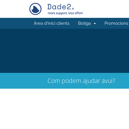
Àrea d'Inici clients
Botiga
Promocions
Com podem ajudar avui?