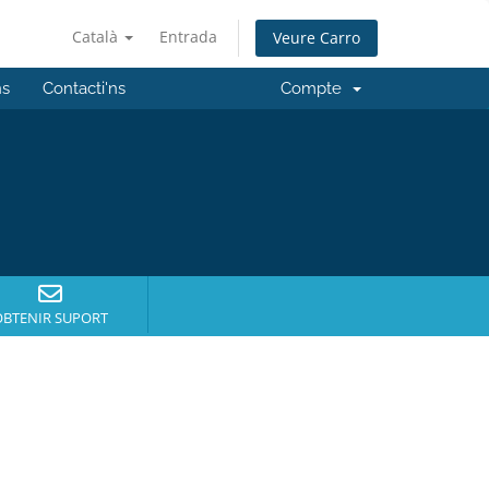
Català
Entrada
Veure Carro
ns
Contacti'ns
Compte
OBTENIR SUPORT