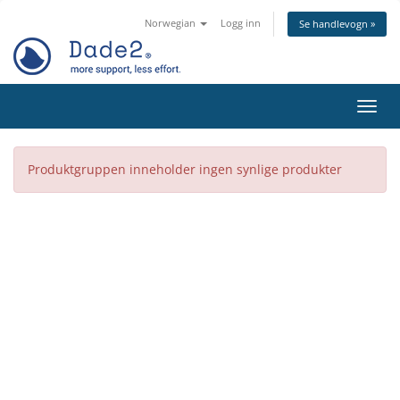
Norwegian
Logg inn
Se handlevogn »
Bytt 
Produktgruppen inneholder ingen synlige produkter