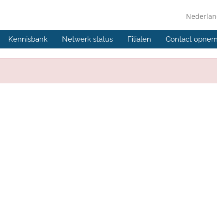
Nederla
Kennisbank
Netwerk status
Filialen
Contact opne