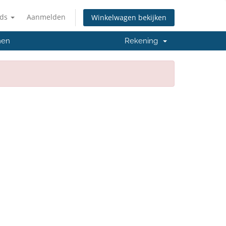
nds
Aanmelden
Winkelwagen bekijken
men
Rekening