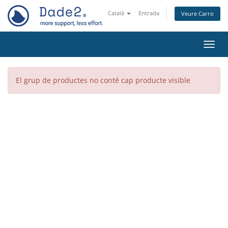
Català
Entrada
Veure Carro
Canvi
El grup de productes no conté cap producte visible