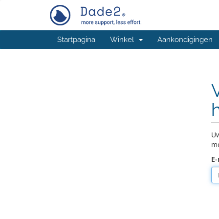
Startpagina
Winkel
Aankondigingen
Uw
me
E-