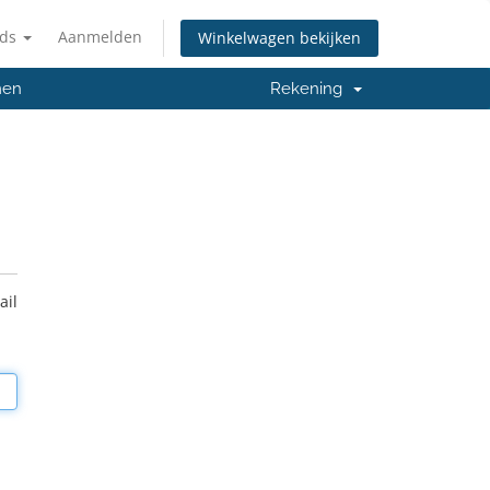
nds
Aanmelden
Winkelwagen bekijken
men
Rekening
ail