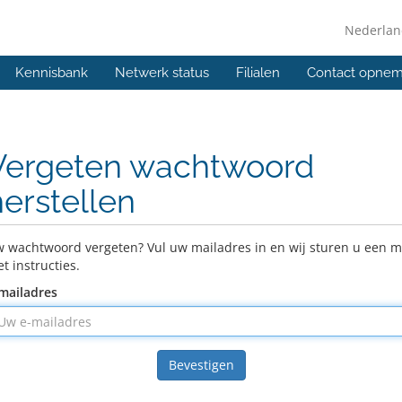
Nederla
Kennisbank
Netwerk status
Filialen
Contact opne
Vergeten wachtwoord
herstellen
 wachtwoord vergeten? Vul uw mailadres in en wij sturen u een m
t instructies.
mailadres
Bevestigen