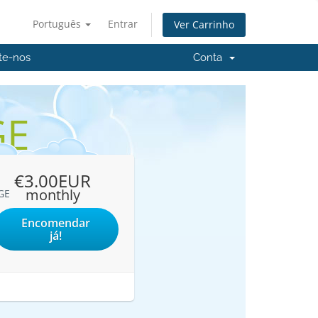
Português
Entrar
Ver Carrinho
te-nos
Conta
GE
€3.00EUR
monthly
GE
Encomendar
já!