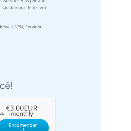
a 24/7/365 dias por ano
são diários e feitos em
irewall, VPN, Servidor
ocê!
€3.00EUR
monthly
GE
Encomendar
já!