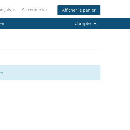
ançais
Se connecter
Afficher le panier
er
Compte
er